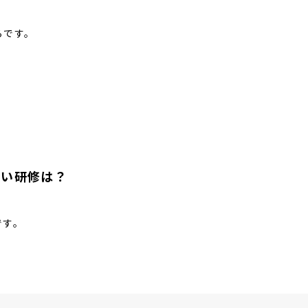
らです。
たい研修は？
です。