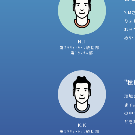
Y.
りま
わら
めや
N.T
第2ｿﾘｭｰｼｮﾝ統括部
第1ｼｽﾃﾑ部
"
現場
ます
の中
とを
K.K
第1ｿﾘｭｰｼｮﾝ統括部